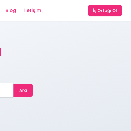
Blog
İletişim
İş Ortağı Ol
u
Ara